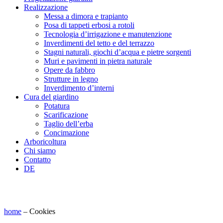
Realizzazione
Messa a dimora e trapianto
Posa di tappeti erbosi a rotoli
Tecnologia d’irrigazione e manutenzione
Inverdimenti del tetto e del terrazzo
Stagni naturali, giochi d’acqua e pietre sorgenti
Muri e pavimenti in pietra naturale
Opere da fabbro
Strutture in legno
Inverdimento d’interni
Cura del giardino
Potatura
Scarificazione
Taglio dell’erba
Concimazione
Arboricoltura
Chi siamo
Contatto
DE
home
–
Cookies