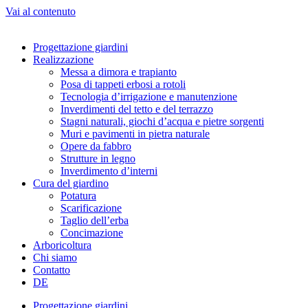
Vai al contenuto
Progettazione giardini
Realizzazione
Messa a dimora e trapianto
Posa di tappeti erbosi a rotoli
Tecnologia d’irrigazione e manutenzione
Inverdimenti del tetto e del terrazzo
Stagni naturali, giochi d’acqua e pietre sorgenti
Muri e pavimenti in pietra naturale
Opere da fabbro
Strutture in legno
Inverdimento d’interni
Cura del giardino
Potatura
Scarificazione
Taglio dell’erba
Concimazione
Arboricoltura
Chi siamo
Contatto
DE
Progettazione giardini